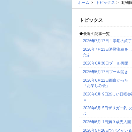
ホーム
トピックス
動物
トピックス
◆最近の記事一覧
2026年7月17日
１学期の終了
2026年7月13日
避難訓練をし
たよ
2026年6月30日
プール再開
2026年6月17日
プール開き
2026年6月12日
面白かった
「お楽しみ会」
2026年6月 9日
楽しい日曜参
日
2026年6月 5日
ザリガニ釣っ
よ
2026年6月 1日
満３歳児入園
2026年5月26日
ツバメがいる