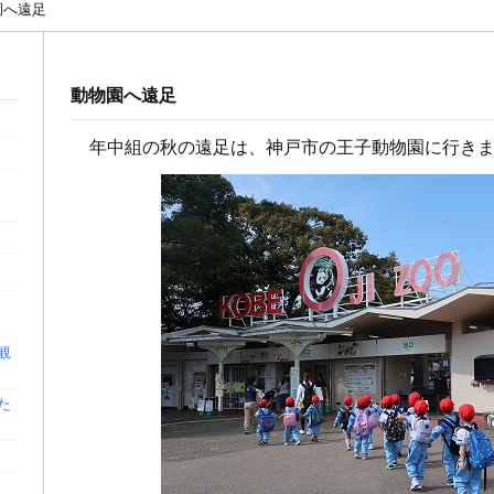
園へ遠足
動物園へ遠足
年中組の秋の遠足は、神戸市の王子動物園に行き
観
た