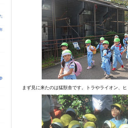
た
年
参
まず見に来たのは猛獣舎です。トラやライオン、ヒ