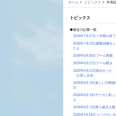
ホーム
トピックス
年長
トピックス
◆最近の記事一覧
2026年7月17日
１学期の終了
2026年7月13日
避難訓練をし
たよ
2026年6月30日
プール再開
2026年6月17日
プール開き
2026年6月12日
面白かった
「お楽しみ会」
2026年6月 9日
楽しい日曜参
日
2026年6月 5日
ザリガニ釣っ
よ
2026年6月 1日
満３歳児入園
2026年5月26日
ツバメがいる