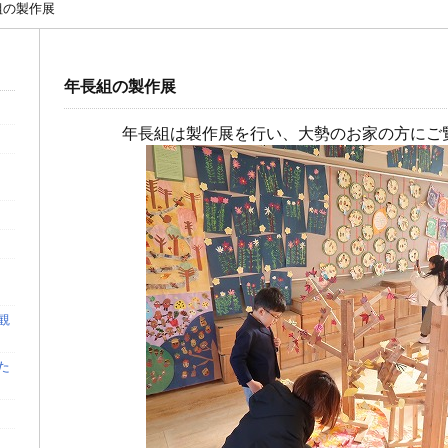
組の製作展
年長組の製作展
年長組は製作展を行い、大勢のお家の方にご
観
た