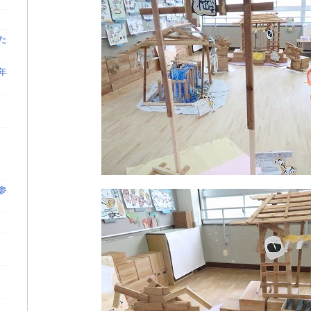
た
年
参