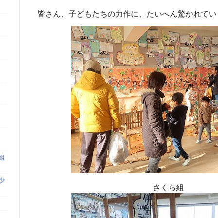
皆さん、子どもた
ちの力作に、たいへん驚かれてい
組
少
さくら組